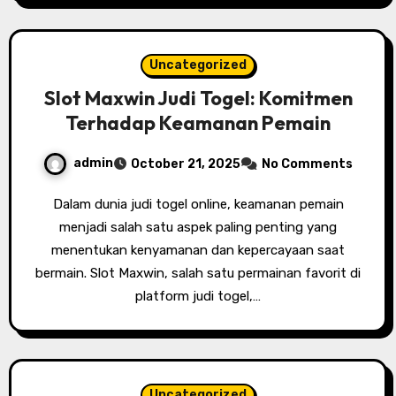
Uncategorized
Slot Maxwin Judi Togel: Komitmen
Terhadap Keamanan Pemain
admin
October 21, 2025
No Comments
Dalam dunia judi togel online, keamanan pemain
menjadi salah satu aspek paling penting yang
menentukan kenyamanan dan kepercayaan saat
bermain. Slot Maxwin, salah satu permainan favorit di
platform judi togel,…
Uncategorized