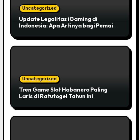
Uncategorized
Update Legalitas iGaming di
Indonesia: Apa Artinya bagi Pemain
Slot?
Uncategorized
Tren Game Slot Habanero Paling
Laris di Ratutogel Tahun Ini