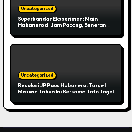
Uncategorized
Superbandar Eksperimen: Main
Habanero di Jam Pocong, Beneran
Hoki?
Uncategorized
Resolusi JP Paus Habanero: Target
Maxwin Tahun Ini Bersama Toto Togel