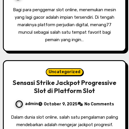
Bagi para penggemar slot online, menemukan mesin
yang lagi gacor adalah impian tersendiri. Di tengah
maraknya platform perjudian digital, menang77
muncul sebagai salah satu tempat favorit bagi
pemain yang ingin…
Uncategorized
Sensasi Strike Jackpot Progressive
Slot di Platform Slot
admin
October 9, 2025
No Comments
Dalam dunia slot online, salah satu pengalaman paling
mendebarkan adalah mengejar jackpot progresif.