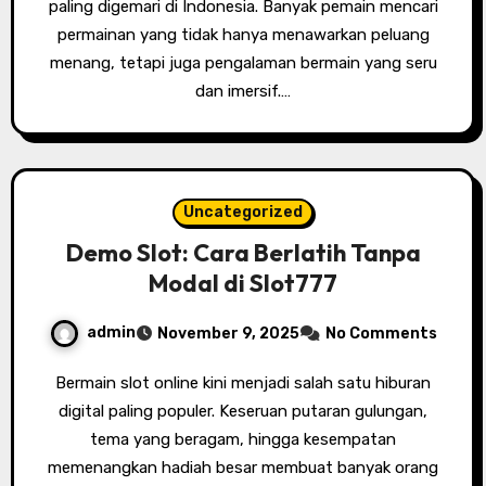
paling digemari di Indonesia. Banyak pemain mencari
permainan yang tidak hanya menawarkan peluang
menang, tetapi juga pengalaman bermain yang seru
dan imersif.…
Uncategorized
Demo Slot: Cara Berlatih Tanpa
Modal di Slot777
admin
November 9, 2025
No Comments
Bermain slot online kini menjadi salah satu hiburan
digital paling populer. Keseruan putaran gulungan,
tema yang beragam, hingga kesempatan
memenangkan hadiah besar membuat banyak orang