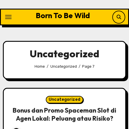
Skip
to
Born To Be Wild
content
Uncategorized
Home
Uncategorized
Page 7
Uncategorized
Bonus dan Promo Spaceman Slot di
Agen Lokal: Peluang atau Risiko?