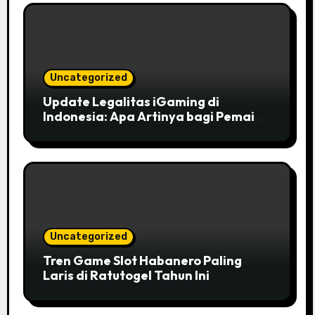
Uncategorized
Update Legalitas iGaming di
Indonesia: Apa Artinya bagi Pemain
Slot?
Uncategorized
Tren Game Slot Habanero Paling
Laris di Ratutogel Tahun Ini