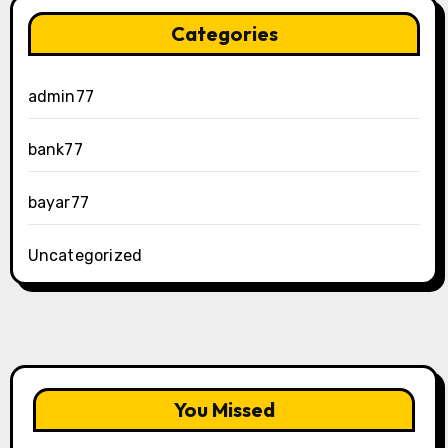
Categories
admin77
bank77
bayar77
Uncategorized
You Missed