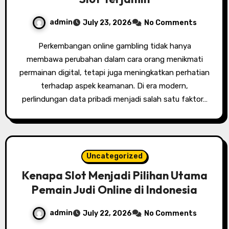
admin
July 23, 2026
No Comments
Perkembangan online gambling tidak hanya
membawa perubahan dalam cara orang menikmati
permainan digital, tetapi juga meningkatkan perhatian
terhadap aspek keamanan. Di era modern,
perlindungan data pribadi menjadi salah satu faktor…
Uncategorized
Kenapa Slot Menjadi Pilihan Utama
Pemain Judi Online di Indonesia
admin
July 22, 2026
No Comments