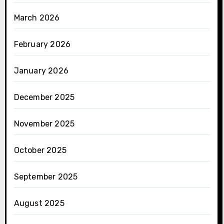
March 2026
February 2026
January 2026
December 2025
November 2025
October 2025
September 2025
August 2025