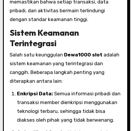
memastikan bahwa setiap transaksi, data
pribadi, dan aktivitas bermain terlindungi
dengan standar keamanan tinggi.
Sistem Keamanan
Terintegrasi
Salah satu keunggulan
Dewa1000 slot
adalah
sistem keamanan yang terintegrasi dan
canggih. Beberapa langkah penting yang
diterapkan antara lain:
Enkripsi Data:
Semua informasi pribadi dan
transaksi member dienkripsi menggunakan
teknologi terbaru, sehingga tidak bisa
diakses oleh pihak yang tidak berwenang.