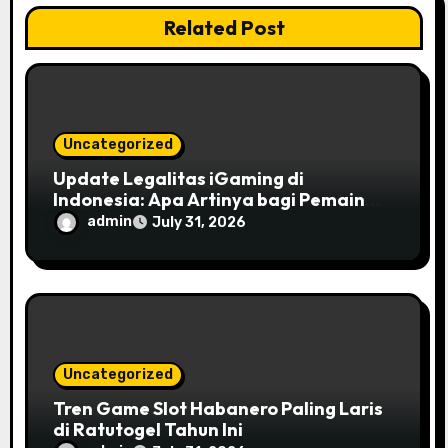
Related Post
i
o
n
Uncategorized
Update Legalitas iGaming di
Indonesia: Apa Artinya bagi Pemain
Slot?
admin
July 31, 2026
Uncategorized
Tren Game Slot Habanero Paling Laris
di Ratutogel Tahun Ini