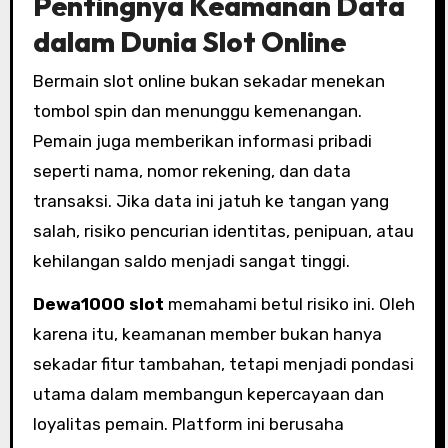
Pentingnya Keamanan Data
dalam Dunia Slot Online
Bermain slot online bukan sekadar menekan
tombol spin dan menunggu kemenangan.
Pemain juga memberikan informasi pribadi
seperti nama, nomor rekening, dan data
transaksi. Jika data ini jatuh ke tangan yang
salah, risiko pencurian identitas, penipuan, atau
kehilangan saldo menjadi sangat tinggi.
Dewa1000 slot
memahami betul risiko ini. Oleh
karena itu, keamanan member bukan hanya
sekadar fitur tambahan, tetapi menjadi pondasi
utama dalam membangun kepercayaan dan
loyalitas pemain. Platform ini berusaha