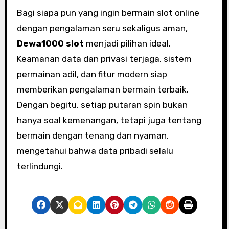
Bagi siapa pun yang ingin bermain slot online
dengan pengalaman seru sekaligus aman,
Dewa1000 slot
menjadi pilihan ideal.
Keamanan data dan privasi terjaga, sistem
permainan adil, dan fitur modern siap
memberikan pengalaman bermain terbaik.
Dengan begitu, setiap putaran spin bukan
hanya soal kemenangan, tetapi juga tentang
bermain dengan tenang dan nyaman,
mengetahui bahwa data pribadi selalu
terlindungi.