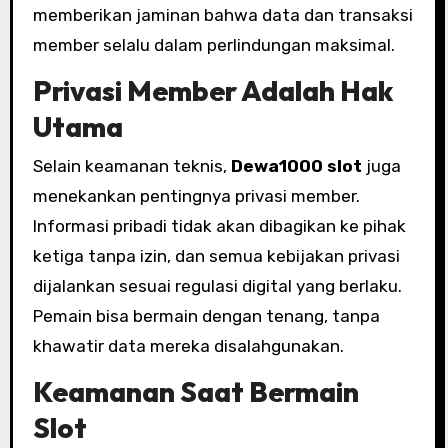
memberikan jaminan bahwa data dan transaksi
member selalu dalam perlindungan maksimal.
Privasi Member Adalah Hak
Utama
Selain keamanan teknis,
Dewa1000 slot
juga
menekankan pentingnya privasi member.
Informasi pribadi tidak akan dibagikan ke pihak
ketiga tanpa izin, dan semua kebijakan privasi
dijalankan sesuai regulasi digital yang berlaku.
Pemain bisa bermain dengan tenang, tanpa
khawatir data mereka disalahgunakan.
Keamanan Saat Bermain
Slot