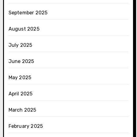
September 2025
August 2025
July 2025
June 2025
May 2025
April 2025
March 2025
February 2025