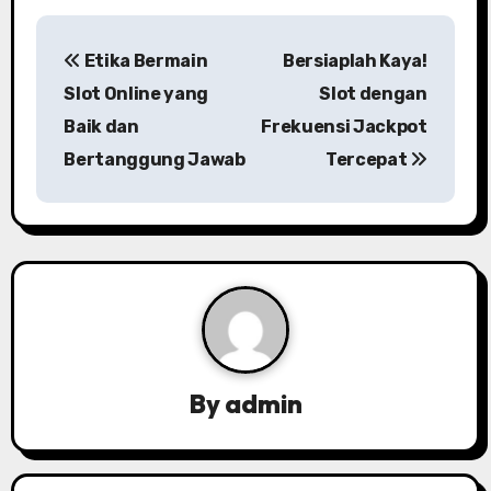
P
Etika Bermain
Bersiaplah Kaya!
o
Slot Online yang
Slot dengan
s
Baik dan
Frekuensi Jackpot
Bertanggung Jawab
Tercepat
t
n
a
v
i
g
By
admin
a
t