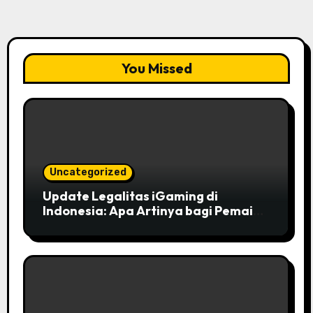
You Missed
Uncategorized
Update Legalitas iGaming di
Indonesia: Apa Artinya bagi Pemain
Slot?