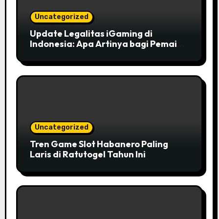
Uncategorized
Update Legalitas iGaming di
Indonesia: Apa Artinya bagi Pemain
Slot?
Uncategorized
Tren Game Slot Habanero Paling
Laris di Ratutogel Tahun Ini