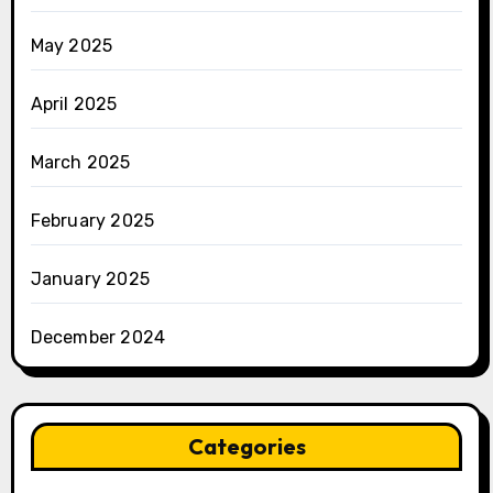
May 2025
April 2025
March 2025
February 2025
January 2025
December 2024
Categories