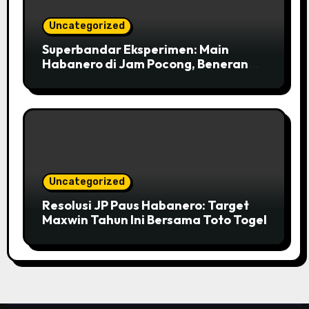
Uncategorized
Superbandar Eksperimen: Main
Habanero di Jam Pocong, Beneran
Hoki?
Uncategorized
Resolusi JP Paus Habanero: Target
Maxwin Tahun Ini Bersama Toto Togel