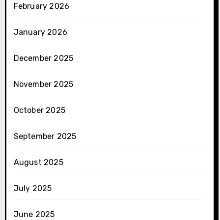
February 2026
January 2026
December 2025
November 2025
October 2025
September 2025
August 2025
July 2025
June 2025