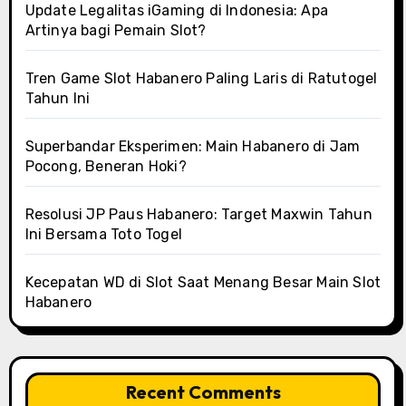
Update Legalitas iGaming di Indonesia: Apa
Artinya bagi Pemain Slot?
Tren Game Slot Habanero Paling Laris di Ratutogel
Tahun Ini
Superbandar Eksperimen: Main Habanero di Jam
Pocong, Beneran Hoki?
Resolusi JP Paus Habanero: Target Maxwin Tahun
Ini Bersama Toto Togel
Kecepatan WD di Slot Saat Menang Besar Main Slot
Habanero
Recent Comments