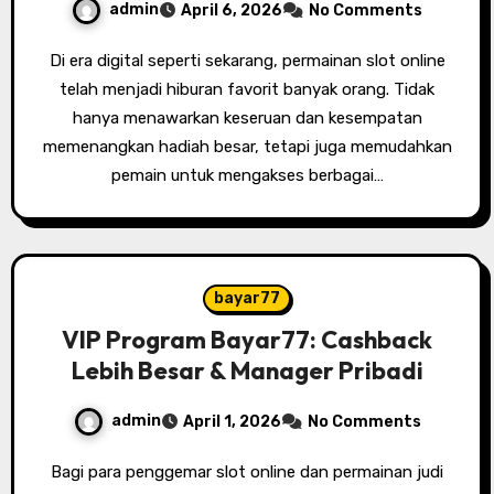
admin
April 6, 2026
No Comments
Di era digital seperti sekarang, permainan slot online
telah menjadi hiburan favorit banyak orang. Tidak
hanya menawarkan keseruan dan kesempatan
memenangkan hadiah besar, tetapi juga memudahkan
pemain untuk mengakses berbagai…
bayar77
VIP Program Bayar77: Cashback
Lebih Besar & Manager Pribadi
admin
April 1, 2026
No Comments
Bagi para penggemar slot online dan permainan judi