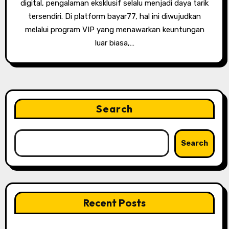
digital, pengalaman eksklusif selalu menjadi daya tarik
tersendiri. Di platform bayar77, hal ini diwujudkan
melalui program VIP yang menawarkan keuntungan
luar biasa,…
Search
Search
Recent Posts