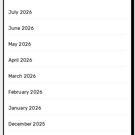
July 2026
June 2026
May 2026
April 2026
March 2026
February 2026
January 2026
December 2025