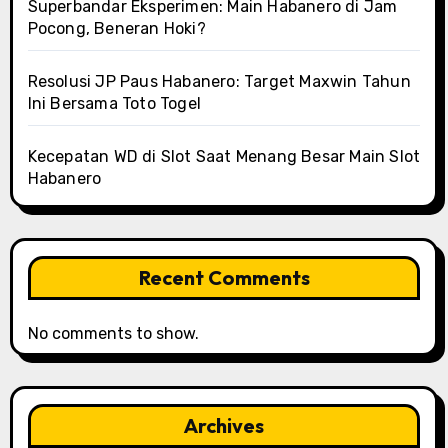
Superbandar Eksperimen: Main Habanero di Jam
Pocong, Beneran Hoki?
Resolusi JP Paus Habanero: Target Maxwin Tahun
Ini Bersama Toto Togel
Kecepatan WD di Slot Saat Menang Besar Main Slot
Habanero
Recent Comments
No comments to show.
Archives