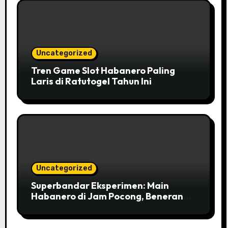
Uncategorized
Tren Game Slot Habanero Paling
Laris di Ratutogel Tahun Ini
Uncategorized
Superbandar Eksperimen: Main
Habanero di Jam Pocong, Beneran
Hoki?