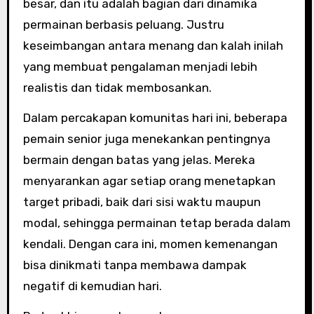
besar, dan itu adalah bagian dari dinamika
permainan berbasis peluang. Justru
keseimbangan antara menang dan kalah inilah
yang membuat pengalaman menjadi lebih
realistis dan tidak membosankan.
Dalam percakapan komunitas hari ini, beberapa
pemain senior juga menekankan pentingnya
bermain dengan batas yang jelas. Mereka
menyarankan agar setiap orang menetapkan
target pribadi, baik dari sisi waktu maupun
modal, sehingga permainan tetap berada dalam
kendali. Dengan cara ini, momen kemenangan
bisa dinikmati tanpa membawa dampak
negatif di kemudian hari.