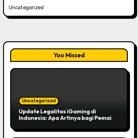
Uncategorized
You Missed
Uncategorized
Update Legalitas iGaming di
Indonesia: Apa Artinya bagi Pemain
Slot?