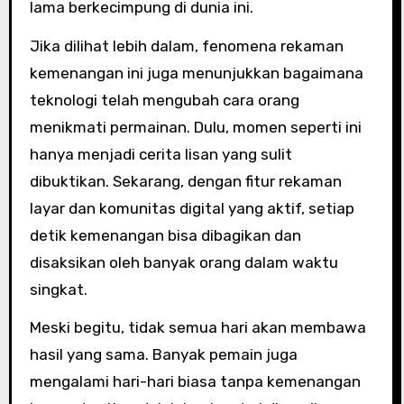
lama berkecimpung di dunia ini.
Jika dilihat lebih dalam, fenomena rekaman
kemenangan ini juga menunjukkan bagaimana
teknologi telah mengubah cara orang
menikmati permainan. Dulu, momen seperti ini
hanya menjadi cerita lisan yang sulit
dibuktikan. Sekarang, dengan fitur rekaman
layar dan komunitas digital yang aktif, setiap
detik kemenangan bisa dibagikan dan
disaksikan oleh banyak orang dalam waktu
singkat.
Meski begitu, tidak semua hari akan membawa
hasil yang sama. Banyak pemain juga
mengalami hari-hari biasa tanpa kemenangan