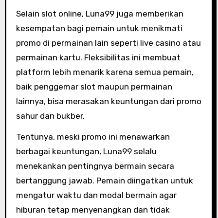
Selain slot online, Luna99 juga memberikan
kesempatan bagi pemain untuk menikmati
promo di permainan lain seperti live casino atau
permainan kartu. Fleksibilitas ini membuat
platform lebih menarik karena semua pemain,
baik penggemar slot maupun permainan
lainnya, bisa merasakan keuntungan dari promo
sahur dan bukber.
Tentunya, meski promo ini menawarkan
berbagai keuntungan, Luna99 selalu
menekankan pentingnya bermain secara
bertanggung jawab. Pemain diingatkan untuk
mengatur waktu dan modal bermain agar
hiburan tetap menyenangkan dan tidak