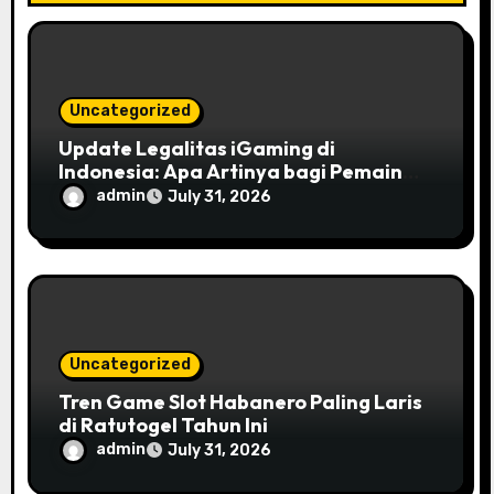
o
n
Uncategorized
Update Legalitas iGaming di
Indonesia: Apa Artinya bagi Pemain
Slot?
admin
July 31, 2026
Uncategorized
Tren Game Slot Habanero Paling Laris
di Ratutogel Tahun Ini
admin
July 31, 2026