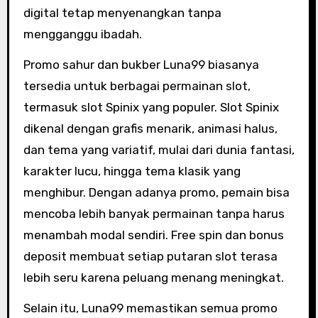
digital tetap menyenangkan tanpa
mengganggu ibadah.
Promo sahur dan bukber Luna99 biasanya
tersedia untuk berbagai permainan slot,
termasuk slot Spinix yang populer. Slot Spinix
dikenal dengan grafis menarik, animasi halus,
dan tema yang variatif, mulai dari dunia fantasi,
karakter lucu, hingga tema klasik yang
menghibur. Dengan adanya promo, pemain bisa
mencoba lebih banyak permainan tanpa harus
menambah modal sendiri. Free spin dan bonus
deposit membuat setiap putaran slot terasa
lebih seru karena peluang menang meningkat.
Selain itu, Luna99 memastikan semua promo