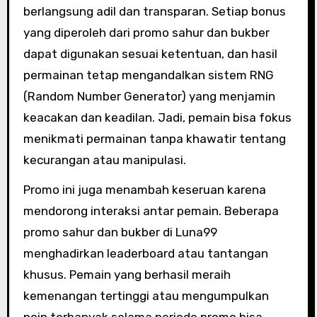
berlangsung adil dan transparan. Setiap bonus
yang diperoleh dari promo sahur dan bukber
dapat digunakan sesuai ketentuan, dan hasil
permainan tetap mengandalkan sistem RNG
(Random Number Generator) yang menjamin
keacakan dan keadilan. Jadi, pemain bisa fokus
menikmati permainan tanpa khawatir tentang
kecurangan atau manipulasi.
Promo ini juga menambah keseruan karena
mendorong interaksi antar pemain. Beberapa
promo sahur dan bukber di Luna99
menghadirkan leaderboard atau tantangan
khusus. Pemain yang berhasil meraih
kemenangan tertinggi atau mengumpulkan