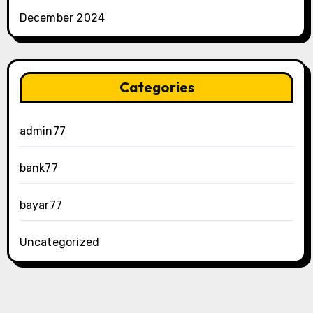
December 2024
Categories
admin77
bank77
bayar77
Uncategorized