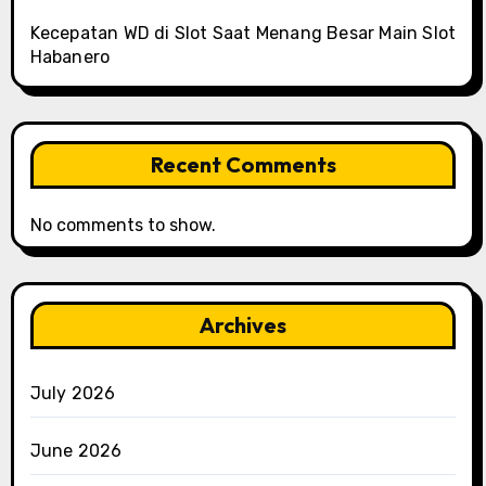
Kecepatan WD di Slot Saat Menang Besar Main Slot
Habanero
Recent Comments
No comments to show.
Archives
July 2026
June 2026