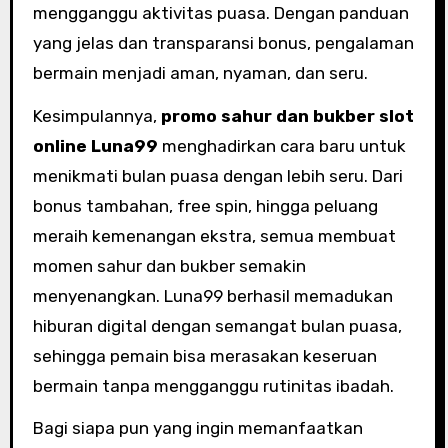
mengganggu aktivitas puasa. Dengan panduan
yang jelas dan transparansi bonus, pengalaman
bermain menjadi aman, nyaman, dan seru.
Kesimpulannya,
promo sahur dan bukber slot
online Luna99
menghadirkan cara baru untuk
menikmati bulan puasa dengan lebih seru. Dari
bonus tambahan, free spin, hingga peluang
meraih kemenangan ekstra, semua membuat
momen sahur dan bukber semakin
menyenangkan. Luna99 berhasil memadukan
hiburan digital dengan semangat bulan puasa,
sehingga pemain bisa merasakan keseruan
bermain tanpa mengganggu rutinitas ibadah.
Bagi siapa pun yang ingin memanfaatkan