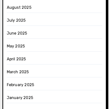
August 2025
July 2025
June 2025
May 2025
April 2025
March 2025
February 2025
January 2025