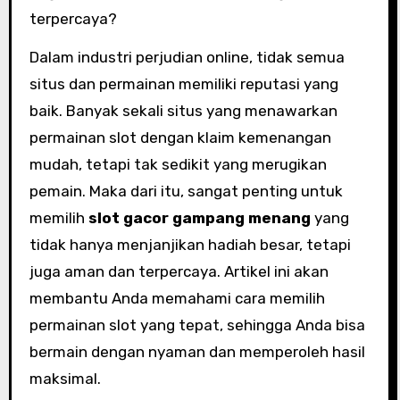
terpercaya?
Dalam industri perjudian online, tidak semua
situs dan permainan memiliki reputasi yang
baik. Banyak sekali situs yang menawarkan
permainan slot dengan klaim kemenangan
mudah, tetapi tak sedikit yang merugikan
pemain. Maka dari itu, sangat penting untuk
memilih
slot gacor gampang menang
yang
tidak hanya menjanjikan hadiah besar, tetapi
juga aman dan terpercaya. Artikel ini akan
membantu Anda memahami cara memilih
permainan slot yang tepat, sehingga Anda bisa
bermain dengan nyaman dan memperoleh hasil
maksimal.