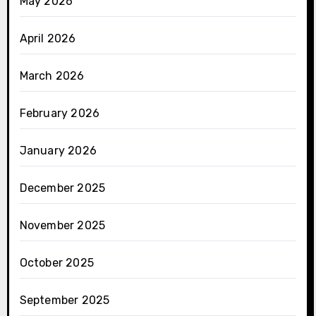
May 2026
April 2026
March 2026
February 2026
January 2026
December 2025
November 2025
October 2025
September 2025