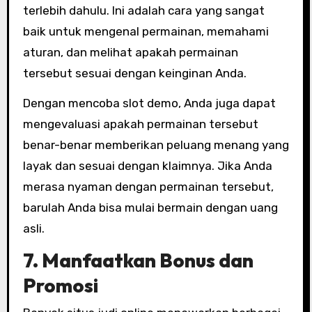
terlebih dahulu. Ini adalah cara yang sangat
baik untuk mengenal permainan, memahami
aturan, dan melihat apakah permainan
tersebut sesuai dengan keinginan Anda.
Dengan mencoba slot demo, Anda juga dapat
mengevaluasi apakah permainan tersebut
benar-benar memberikan peluang menang yang
layak dan sesuai dengan klaimnya. Jika Anda
merasa nyaman dengan permainan tersebut,
barulah Anda bisa mulai bermain dengan uang
asli.
7.
Manfaatkan Bonus dan
Promosi