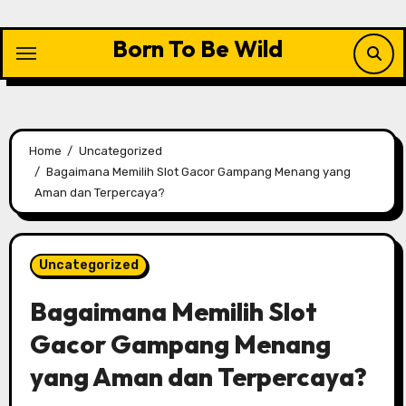
Skip
to
Born To Be Wild
content
Home
Uncategorized
Bagaimana Memilih Slot Gacor Gampang Menang yang
Aman dan Terpercaya?
Uncategorized
Bagaimana Memilih Slot
Gacor Gampang Menang
yang Aman dan Terpercaya?