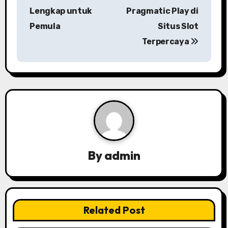
s
Lengkap untuk
Pragmatic Play di
Pemula
Situs Slot
t
Terpercaya
n
a
v
i
g
a
By
admin
t
i
Related Post
o