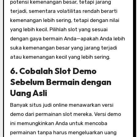
potensi kemenangan besar, tetapi jarang
terjadi, sementara volatilitas rendah berarti
kemenangan lebih sering, tetapi dengan nilai
yang lebih kecil. Pilihlah slot yang sesuai
dengan gaya bermain Anda—apakah Anda lebih
suka kemenangan besar yang jarang terjadi
atau kemenangan kecil yang lebih sering.
6.
Cobalah Slot Demo
Sebelum Bermain dengan
Uang Asli
Banyak situs judi online menawarkan versi
demo dari permainan slot mereka. Versi demo
ini memungkinkan Anda untuk mencoba
permainan tanpa harus mengeluarkan uang