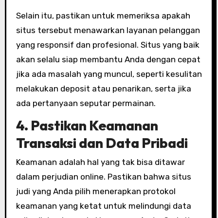
Selain itu, pastikan untuk memeriksa apakah
situs tersebut menawarkan layanan pelanggan
yang responsif dan profesional. Situs yang baik
akan selalu siap membantu Anda dengan cepat
jika ada masalah yang muncul, seperti kesulitan
melakukan deposit atau penarikan, serta jika
ada pertanyaan seputar permainan.
4.
Pastikan Keamanan
Transaksi dan Data Pribadi
Keamanan adalah hal yang tak bisa ditawar
dalam perjudian online. Pastikan bahwa situs
judi yang Anda pilih menerapkan protokol
keamanan yang ketat untuk melindungi data