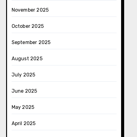
November 2025
October 2025
September 2025
August 2025
July 2025
June 2025
May 2025
April 2025