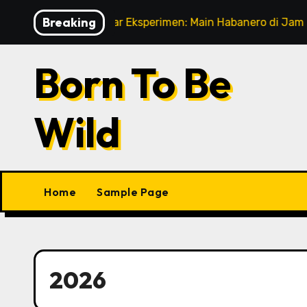
Skip
Breaking
Superbandar Eksperimen: Main Habanero di Jam Pocong, 
to
content
Born To Be
Wild
Home
Sample Page
2026