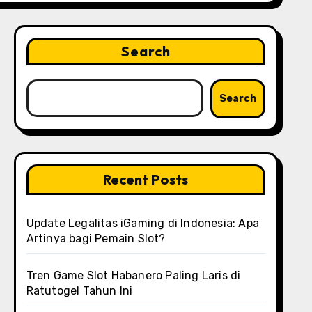
Search
Search
Recent Posts
Update Legalitas iGaming di Indonesia: Apa
Artinya bagi Pemain Slot?
Tren Game Slot Habanero Paling Laris di
Ratutogel Tahun Ini