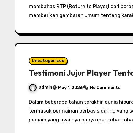
membahas RTP (Return to Player) dari berba
memberikan gambaran umum tentang karak
Uncategorized
Testimoni Jujur Player Tent
admin
May 1, 2026
No Comments
Dalam beberapa tahun terakhir, dunia hiburan digital semakin berkembang pesat,
termasuk permainan berbasis daring yang ser
pemain yang awalnya hanya mencoba-coba, 