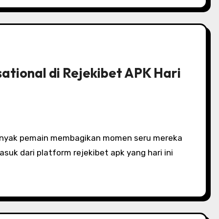
ional di Rejekibet APK Hari
uk dari platform rejekibet apk yang hari ini