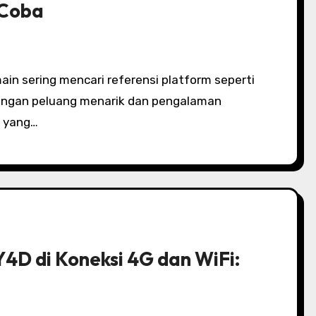
 Coba
ngan peluang menarik dan pengalaman
r yang…
4D di Koneksi 4G dan WiFi: