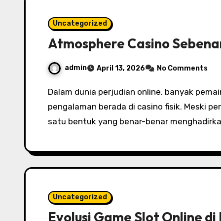
Uncategorized
Atmosphere Casino Sebenar
admin
April 13, 2026
No Comments
Dalam dunia perjudian online, banyak pemain mencari sensasi yang mirip dengan
pengalaman berada di casino fisik. Meski 
satu bentuk yang benar-benar menghadirka
Uncategorized
Evolusi Game Slot Online di