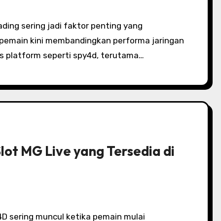
emain kini membandingkan performa jaringan
 platform seperti spy4d, terutama…
ot MG Live yang Tersedia di