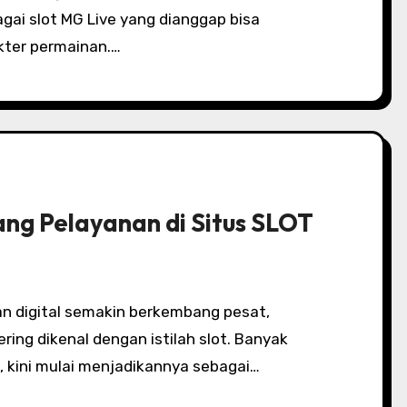
gai slot MG Live yang dianggap bisa
ter permainan.…
ang Pelayanan di Situs SLOT
ing dikenal dengan istilah slot. Banyak
kini mulai menjadikannya sebagai…